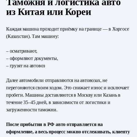
Таможня и логистика авто
из Китая или Кореи
Каждая машина проходит приёмку на границе — в Хоргосе
(Казахстан). Там машину:
– осматривают,
Оставить заявку
– оформляют документы,
– грузят на автовоз
Нажимая «Оставить заявку», вы
соглашаетесь с
политикой обработки
персональных данных
Далее автомобили отправляются на автовозах, не
+7 (985) 655-49-95
перегоняются своим ходом. Это снижает износ и исключает
пробеги. Машины доставляются в Москву или Казань в
Казань, ул. Четаева, 14А к2
Москва, ул. Смольная, 2
течение 35–45 дней, в зависимости от логистики и
загруженности таможни.
*Instagram принадлежит Meta, признанной экстремистской
и запрещённой на территории РФ
После прибытия в РФ авто отправляется на
оформление, а весь процесс можно отслеживать, клиенту