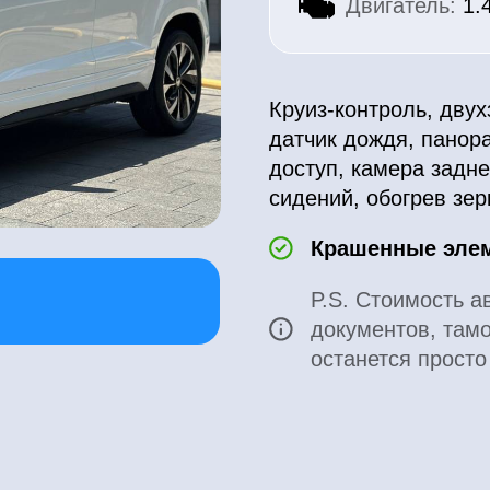
Круиз-контроль, двухзонный клим
датчик дождя, панорамное осте
доступ, камера заднего вида, об
сидений, обогрев зеркал, AppleC
Крашенные элементы: отс
P.S. Стоимость автомобиля у
документов, таможенных и 
останется просто поехать в Г