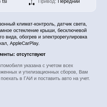
ат-контроль, датчик света,
кление крыши, бесключевой
огрев и электрорегулировка
arPlay.
утствуют
казана с учетом всех
утилизационных сборов, Вам
АИ и поставить авто на учет.