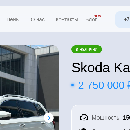
NEW
ны
О нас
Контакты
Блог
+7 (985) 655-49-
в наличии
Skoda Karoq 
2 750 000 ₽
Мощность:
150 л.с.
Двигатель:
1.4 tsi