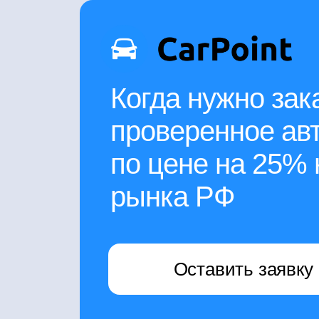
Когда нужно зак
проверенное ав
по цене
на 25% 
рынка РФ
Оставить заявку