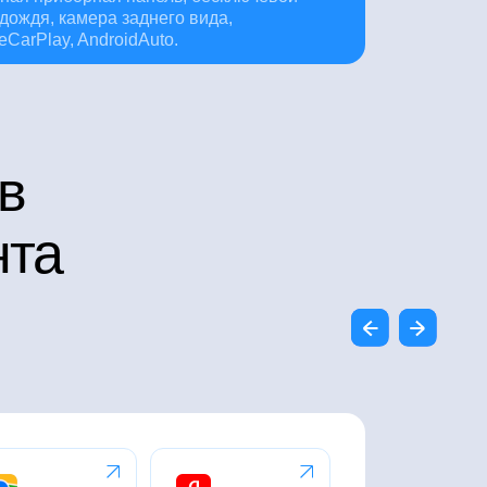
 дождя, камера заднего вида,
eCarPlay, AndroidAuto.
в
нта