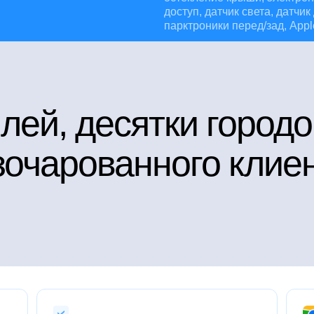
доступ, датчик света, датчик
парктроники перед/зад, Appl
лей, десятки городо
очарованного клие