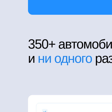
350+ автомоби
и
ни одного
раз