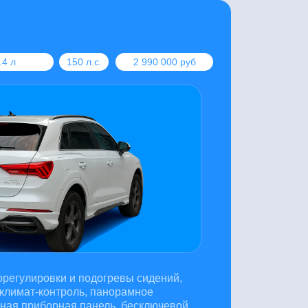
.4 л
150 л.с.
2 990 000 руб
рорегулировки и подогревы сидений,
 климат-контроль, панорамное
нная приборная панель, бесключевой