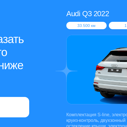
Audi Q3 2022
33.500 км
1
азать
то
ниже
Комплектация S-line, элект
круиз-контроль, двухзонный
остекление крыши, электро