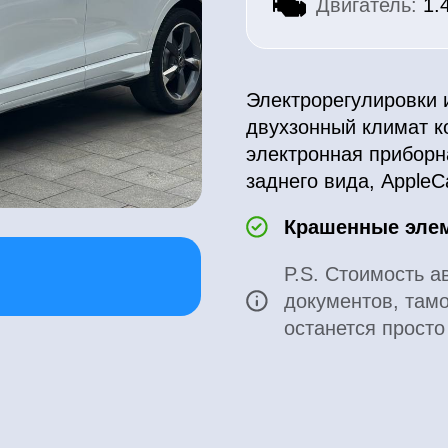
Электрорегулировки и подогревы
двухзонный климат контроль, п
электронная приборная панель, 
заднего вида, AppleCarPlay, Andr
Крашенные элементы: отс
P.S. Стоимость автомобиля у
документов, таможенных и 
останется просто поехать в Г