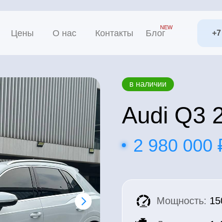
NEW
ны
О нас
Контакты
Блог
+7 (985) 655-49-
в наличии
Audi Q3 2022/
2 980 000 ₽
Мощность:
150 л.с.
Двигатель:
1.4 TFSI