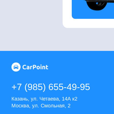
+7 (985) 655-49-95
Казань, ул. Четаева, 14А к2
Москва, ул. Смольная, 2
*Instagram принадлежит Meta, признанной
экстремистской и запрещённой на территории РФ